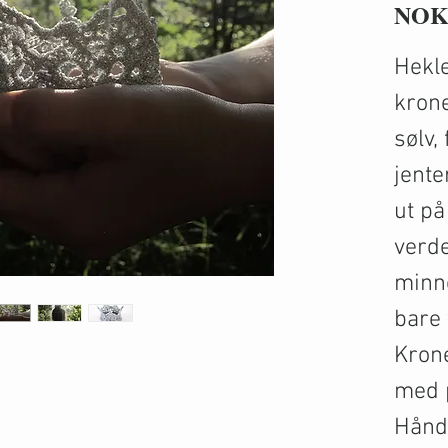
NOK 
Hekle
krone
sølv,
jente
ut på
verde
minne
bare 
Krone
med 
Hånd