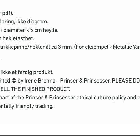
 pdf).
laring, ikke diagram.
 i diameter x 5 cm høyde.
 heklefasthet.
strikkepinne/heklenål ca 3 mm. (For eksempel «Metallic Yar
.
ikke et ferdig produkt.
ghted © by Irene Brenna - Prinser & Prinsesser. PLEASE 
SELL THE FINISHED PRODUCT.
a part of the Prinser & Prinsesser ethical culture policy a
tally friendly trading.