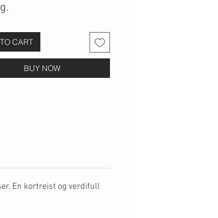
g.
TO CART
BUY NOW
r. En kortreist og verdifull