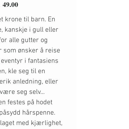
Price
49.00
t krone til barn. En
, kanskje i gull eller
 for alle gutter og
r som ønsker å reise
 eventyr i fantasiens
n, kle seg til en
rik anledning, eller
være seg selv...
n festes på hodet
påsydd hårspenne.
laget med kjærlighet,