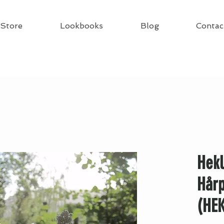
Store
Lookbooks
Blog
Contac
Hekl
Hårp
(HE